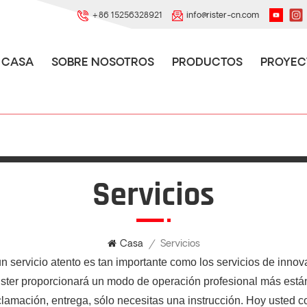
+86 15256328921
info@rister-cn.com
CASA
SOBRE NOSOTROS
PRODUCTOS
PROYEC
Servicios
Servicios
Casa
/
n servicio atento es tan importante como los servicios de innov
ister proporcionará un modo de operación profesional más están
amación, entrega, sólo necesitas una instrucción. Hoy usted com