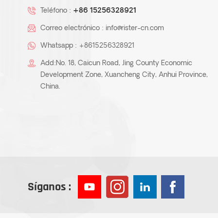
Teléfono :
+86 15256328921
Correo electrónico :
info@rister-cn.com
Whatsapp :
+8615256328921
Add:No. 18, Caicun Road, Jing County Economic
Development Zone, Xuancheng City, Anhui Province,
China.
Síganos :