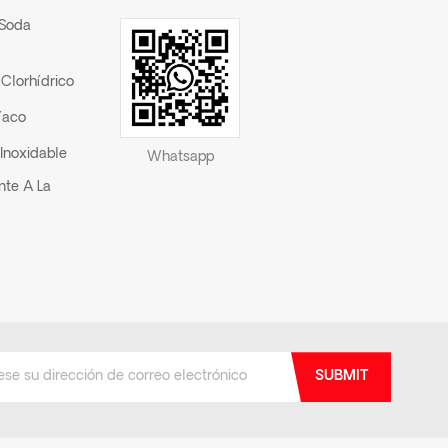
 Soda
Clorhídrico
íaco
Inoxidable
Whatsapp
nte A La
SUBMIT