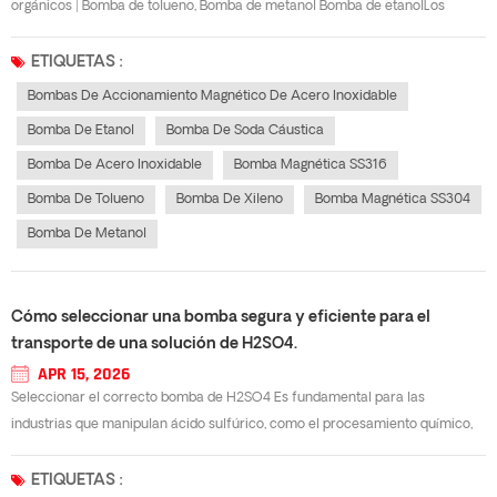
orgánicos | Bomba de tolueno, Bomba de metanol Bomba de etanolLos
disolventes inflamables como el metanol, el etanol y el tolueno requieren
equipos de bombeo a prueba de fugas para evitar riesgos de incendio y
ETIQUETAS :
contaminación por C...
Bombas De Accionamiento Magnético De Acero Inoxidable
Bomba De Etanol
Bomba De Soda Cáustica
Bomba De Acero Inoxidable
Bomba Magnética SS316
Bomba De Tolueno
Bomba De Xileno
Bomba Magnética SS304
Bomba De Metanol
Cómo seleccionar una bomba segura y eficiente para el
transporte de una solución de H2SO4.
APR 15, 2026
Seleccionar el correcto bomba de H2SO4 Es fundamental para las
industrias que manipulan ácido sulfúrico, como el procesamiento químico,
la minería, la producción de fertilizantes y el tratamiento de aguas
residuales. El ácido sulfúrico es altamente corrosivo y suele operar en
ETIQUETAS :