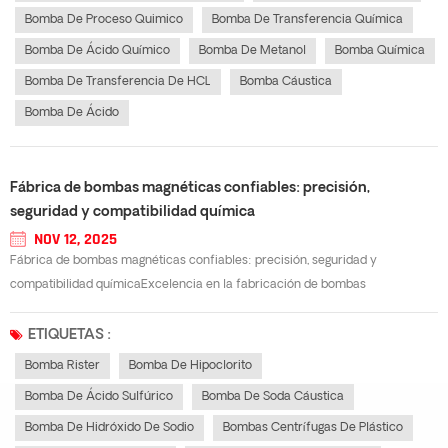
Bomba De Proceso Quimico
Bomba De Transferencia Química
Bomba De Ácido Químico
Bomba De Metanol
Bomba Química
Bomba De Transferencia De HCL
Bomba Cáustica
Bomba De Ácido
Fábrica de bombas magnéticas confiables: precisión,
seguridad y compatibilidad química
NOV 12, 2025
Fábrica de bombas magnéticas confiables: precisión, seguridad y
compatibilidad químicaExcelencia en la fabricación de bombas
magnéticasA fábrica de bombas magnéticas Desempeñan un papel
fundamental en el apoyo a las industrias que manejan fluidos corrosivos y
ETIQUETAS :
peligrosos. Estas bombas están diseñadas...
Bomba Rister
Bomba De Hipoclorito
Bomba De Ácido Sulfúrico
Bomba De Soda Cáustica
Bomba De Hidróxido De Sodio
Bombas Centrífugas De Plástico