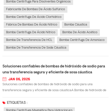
Bomba Centrífuga Para Disolventes Orgánicos
Fabricante De Bombas De Ácido Sulfúrico
Bomba Centrífuga De Ácido Clorhídrico
Fábrica De Bombas De Ácido Nítrico
Bomba Cáustica
Bomba Centrífuga De Ácido Nítrico
Bomba De Ácido Acético
Bomba De Transferencia De HCL
Bomba Centrífuga De Amoníaco
Bomba De Transferencia De Soda Cáustica
Soluciones confiables de bombas de hidróxido de sodio para
una transferencia segura y eficiente de sosa cáustica
JAN 06, 2026
Soluciones confiables de bombas de hidróxido de sodio para una
transferencia segura y eficiente de sosa cáusticaA Bomba de hidróxido de
sodio Es un equipo clave en las industrias de procesamiento químico,
tratamiento de aguas, pulpa y papel, y acabado de superficies, donde la sosa
ETIQUETAS :
cáustica debe tran...
Bomba Centrífuga Magnética Para Hidrocloruro