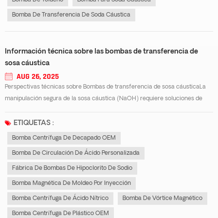
Bomba De Tolueno
Bomba Para Soda Caustica
Bomba De Transferencia De Soda Cáustica
Información técnica sobre las bombas de transferencia de
sosa cáustica
AUG 26, 2025
Perspectivas técnicas sobre Bombas de transferencia de sosa cáusticaLa
manipulación segura de la sosa cáustica (NaOH) requiere soluciones de
bombeo especializadas que soporten su naturaleza altamente alcalina y
corrosiva. Una bomba de transferencia de sosa cáustica bien diseñada es
ETIQUETAS :
esencial para gar...
Bomba Centrífuga De Decapado OEM
Bomba De Circulación De Ácido Personalizada
Fábrica De Bombas De Hipoclorito De Sodio
Bomba Magnética De Moldeo Por Inyección
Bomba Centrífuga De Ácido Nítrico
Bomba De Vórtice Magnético
Bomba Centrífuga De Plástico OEM