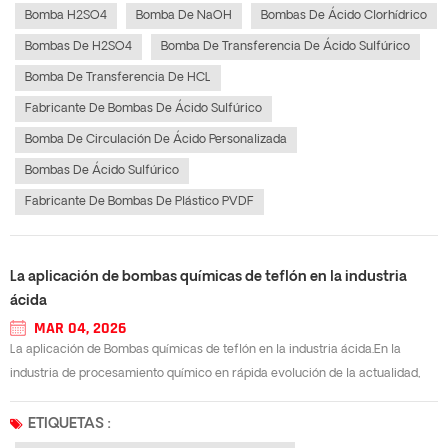
condiciones exigentes d...
Bomba H2SO4
Bomba De NaOH
Bombas De Ácido Clorhídrico
Bombas De H2SO4
Bomba De Transferencia De Ácido Sulfúrico
Bomba De Transferencia De HCL
Fabricante De Bombas De Ácido Sulfúrico
Bomba De Circulación De Ácido Personalizada
Bombas De Ácido Sulfúrico
Fabricante De Bombas De Plástico PVDF
La aplicación de bombas químicas de teflón en la industria
ácida
MAR 04, 2026
La aplicación de Bombas químicas de teflón en la industria ácida.En la
industria de procesamiento químico en rápida evolución de la actualidad,
elegir la solución adecuada fábrica de bombas de ácido nítrico Es
fundamental para garantizar un funcionamiento seguro, estable y a largo
ETIQUETAS :
plazo. El ácido ní...