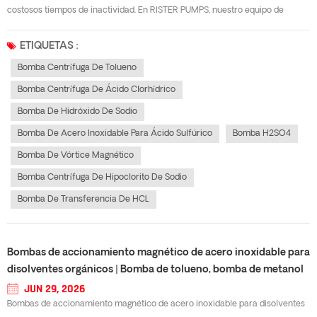
costosos tiempos de inactividad. En RISTER PUMPS, nuestro equipo de
ingeniería comparte consejos prácticos y sencillos para la selección de tres
tipos comunes de bombas industriales: bomba centrífuga para tolueno,
ETIQUETAS :
bomba de acero in...
Bomba Centrífuga De Tolueno
Bomba Centrífuga De Ácido Clorhídrico
Bomba De Hidróxido De Sodio
Bomba De Acero Inoxidable Para Ácido Sulfúrico
Bomba H2SO4
Bomba De Vórtice Magnético
Bomba Centrífuga De Hipoclorito De Sodio
Bomba De Transferencia De HCL
Bombas de accionamiento magnético de acero inoxidable para
disolventes orgánicos | Bomba de tolueno, bomba de metanol
y bomba de etanol
JUN 29, 2026
Bombas de accionamiento magnético de acero inoxidable para disolventes