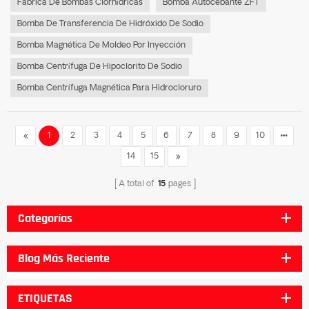
Fábrica De Bombas Clorhídricas
Bomba Autocebante ZFT
Bomba De Transferencia De Hidróxido De Sodio
Bomba Magnética De Moldeo Por Inyección
Bomba Centrífuga De Hipoclorito De Sodio
Bomba Centrífuga Magnética Para Hidrocloruro
1
2
3
4
5
6
7
8
9
10
14
15
A total of
15
pages
Categorías
Blog Más Reciente
ETIQUETAS