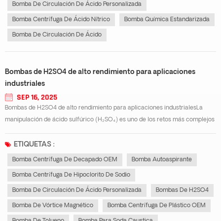
Bomba De Circulación De Ácido Personalizada
Bomba Centrífuga De Ácido Nítrico
Bomba Química Estandarizada
Bomba De Circulación De Ácido
Bombas de H2SO4 de alto rendimiento para aplicaciones
industriales
SEP 16, 2025
Bombas de H2SO4 de alto rendimiento para aplicaciones industrialesLa
manipulación de ácido sulfúrico (H₂SO₄) es uno de los retos más complejos
de la industria química. Su naturaleza altamente corrosiva y oxidante exige
equipos especializados que garanticen seguridad, durabilidad y eficiencia.
ETIQUETAS :
Un sis...
Bomba Centrífuga De Decapado OEM
Bomba Autoaspirante
Bomba Centrífuga De Hipoclorito De Sodio
Bomba De Circulación De Ácido Personalizada
Bombas De H2SO4
Bomba De Vórtice Magnético
Bomba Centrífuga De Plástico OEM