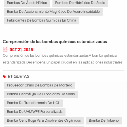
Bombas De Ácido Nítrico
Bombeo De Hidróxido De Sodio
Bomba De Accionamiento Magnético De Acero Inoxidable
Fabricantes De Bombas Químicas En China
Comprensión de las bombas químicas estandarizadas
OCT 21, 2025
Comprensión de las bombas químicas estandarizadasA bomba química
estandarizada Desempeña un papel crucial en las aplicaciones industriales
modernas, donde el rendimiento constante, la seguridad y la durabilidad son
esenciales. Estas bombas están diseñadas según estándares
ETIQUETAS :
internacionales, lo que gar...
Proveedor Chino De Bombas De Mortero
Bomba Centrífuga De Hipoclorito De Sodio
Bomba De Transferencia De HCL
Bomba De UHMWPE Personalizada
Bomba Centrífuga Para Disolventes Orgánicos
Bomba De Tolueno