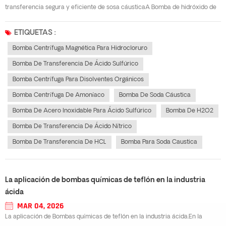
transferencia segura y eficiente de sosa cáusticaA Bomba de hidróxido de
sodio Es un equipo clave en las industrias de procesamiento químico,
tratamiento de aguas, pulpa y papel, y acabado de superficies, donde la sosa
ETIQUETAS :
cáustica debe tran...
Bomba Centrífuga Magnética Para Hidrocloruro
Bomba De Transferencia De Ácido Sulfúrico
Bomba Centrífuga Para Disolventes Orgánicos
Bomba Centrífuga De Amoníaco
Bomba De Soda Cáustica
Bomba De Acero Inoxidable Para Ácido Sulfúrico
Bomba De H2O2
Bomba De Transferencia De Ácido Nítrico
Bomba De Transferencia De HCL
Bomba Para Soda Caustica
La aplicación de bombas químicas de teflón en la industria
ácida
MAR 04, 2026
La aplicación de Bombas químicas de teflón en la industria ácida.En la