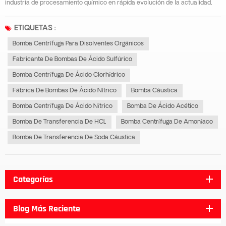
industria de procesamiento químico en rápida evolución de la actualidad,
elegir la solución adecuada fábrica de bombas de ácido nítrico Es
fundamental para garantizar un funcionamiento seguro, estable y a largo
ETIQUETAS :
plazo. El ácido ní...
Bomba Centrífuga Para Disolventes Orgánicos
Fabricante De Bombas De Ácido Sulfúrico
Bomba Centrífuga De Ácido Clorhídrico
Fábrica De Bombas De Ácido Nítrico
Bomba Cáustica
Bomba Centrífuga De Ácido Nítrico
Bomba De Ácido Acético
Bomba De Transferencia De HCL
Bomba Centrífuga De Amoníaco
Bomba De Transferencia De Soda Cáustica
Categorías
Blog Más Reciente