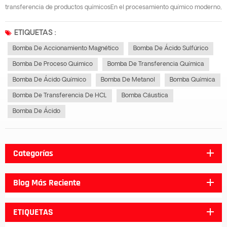
transferencia de productos químicosEn el procesamiento químico moderno,
la selección del material adecuado bomba de accionamiento magnético Es
fundamental para la manipulación segura y eficiente de fluidos. A
ETIQUETAS :
diferencia de las bombas...
Bomba De Accionamiento Magnético
Bomba De Ácido Sulfúrico
Bomba De Proceso Quimico
Bomba De Transferencia Química
Bomba De Ácido Químico
Bomba De Metanol
Bomba Química
Bomba De Transferencia De HCL
Bomba Cáustica
Bomba De Ácido
Categorías
Blog Más Reciente
ETIQUETAS