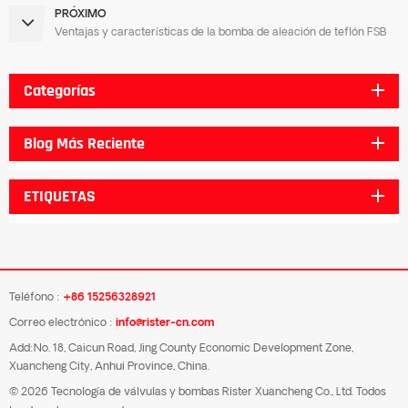
PRÓXIMO
Ventajas y características de la bomba de aleación de teflón FSB
Categorías
Blog Más Reciente
ETIQUETAS
Teléfono :
+86 15256328921
Correo electrónico :
info@rister-cn.com
Add:No. 18, Caicun Road, Jing County Economic Development Zone,
Xuancheng City, Anhui Province, China.
© 2026 Tecnología de válvulas y bombas Rister Xuancheng Co., Ltd. Todos