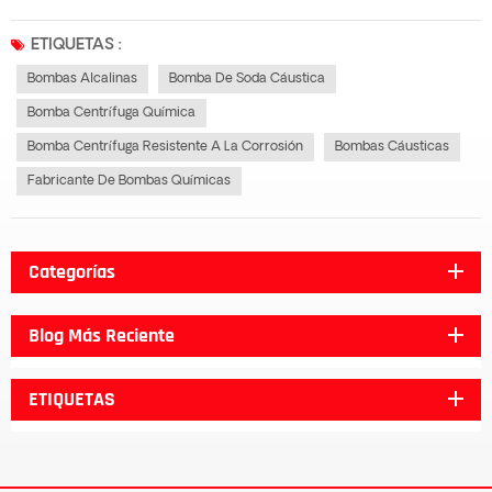
tubería de entrada de agua de la bomba está bloqueada, o el aire en la
cavidad de la bomba no se drena, lo que conducirá al ralentí de la bomba
ETIQUETAS :
centrífuga...
Bombas Alcalinas
Bomba De Soda Cáustica
Bomba Centrífuga Química
Bomba Centrífuga Resistente A La Corrosión
Bombas Cáusticas
Fabricante De Bombas Químicas
Categorías
Blog Más Reciente
ETIQUETAS