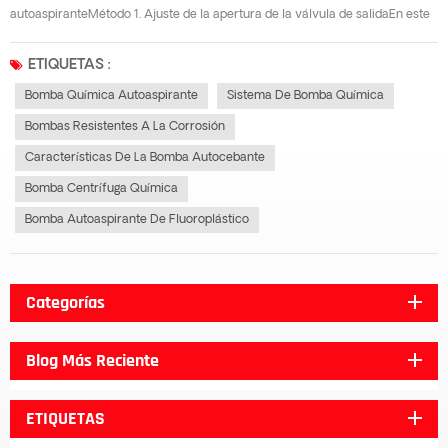
autoaspiranteMétodo 1. Ajuste de la apertura de la válvula de salidaEn este
método, la bomba se conecta en serie con la válvula de control de la tubería
de salida y su efecto real es como el uso de un nuevo sistema de bomba. La
ETIQUETAS :
gran cabez...
Bomba Química Autoaspirante
Sistema De Bomba Química
Bombas Resistentes A La Corrosión
Características De La Bomba Autocebante
Bomba Centrífuga Química
Bomba Autoaspirante De Fluoroplástico
Categorías
Blog Más Reciente
ETIQUETAS