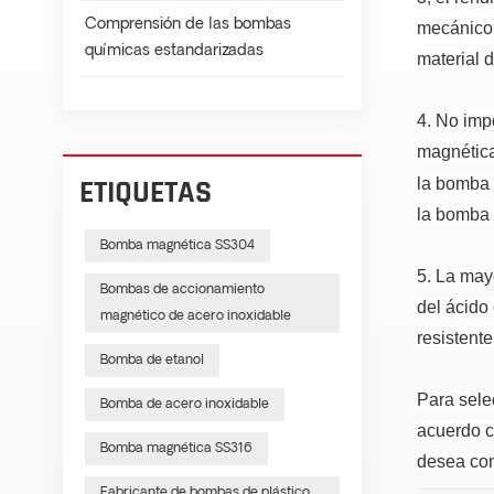
Comprensión de las bombas
mecánico p
químicas estandarizadas
material d
4. No imp
magnética
ETIQUETAS
la bomba v
la bomba 
Bomba magnética SS304
5. La may
Bombas de accionamiento
del ácido 
magnético de acero inoxidable
resistente
Bomba de etanol
Para sele
Bomba de acero inoxidable
acuerdo c
Bomba magnética SS316
desea con
Fabricante de bombas de plástico