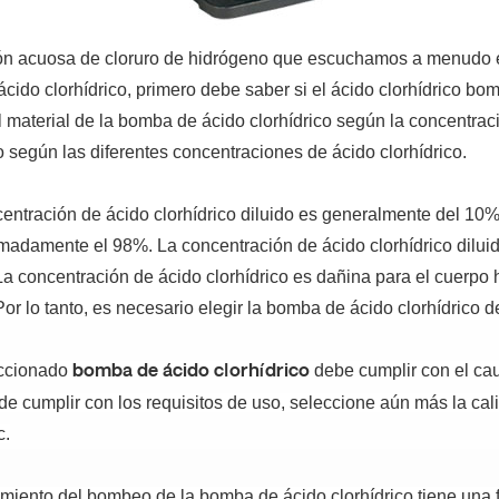
ón acuosa de cloruro de hidrógeno que escuchamos a menudo es
cido clorhídrico, primero debe saber si el ácido clorhídrico bo
el material de la bomba de ácido clorhídrico según la concentrac
o según las diferentes concentraciones de ácido clorhídrico.
centración de ácido clorhídrico diluido es generalmente del 10%
imadamente el 98%.
La concentración de ácido clorhídrico dilui
 La concentración de ácido clorhídrico es dañina para el cuerp
Por lo tanto, es necesario elegir la bomba de ácido clorhídrico de
eccionado
debe cumplir con el caud
bomba de ácido clorhídrico
e cumplir con los requisitos de uso, seleccione aún más la cali
c.
imiento del bombeo de la bomba de ácido clorhídrico tiene una fu