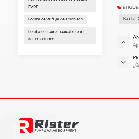
PVDF
ETIQUE
Bomba De
Bomba centrífuga de amoníaco
bomba de acero inoxidable para
AN
ácido sulfúrico
Ap
PR
¿Qu