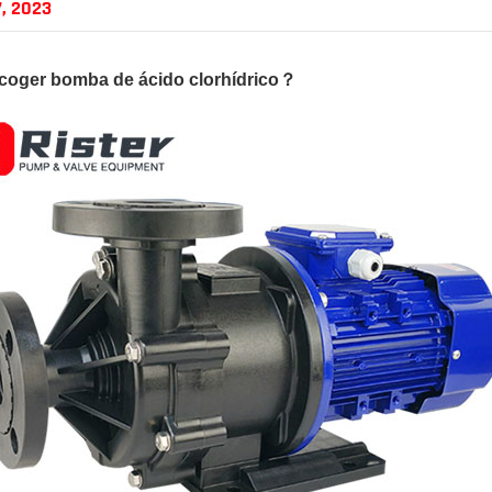
7, 2023
coger
bomba de ácido clorhídrico
？