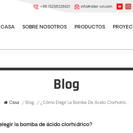
+86 15256328921
info@rister-cn.com
CASA
SOBRE NOSOTROS
PRODUCTOS
PROYEC
Blog
¿Cómo Elegir La Bomba De Ácido Clorhídrico?
Casa
/
Blog
/
legir la bomba de ácido clorhídrico?