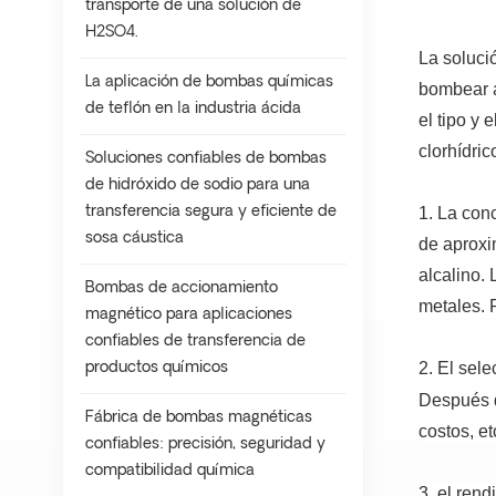
transporte de una solución de
H2SO4.
La soluci
La aplicación de bombas químicas
bombear á
de teflón en la industria ácida
el tipo y 
clorhídric
Soluciones confiables de bombas
de hidróxido de sodio para una
transferencia segura y eficiente de
1. La con
sosa cáustica
de aprox
alcalino.
Bombas de accionamiento
metales.
magnético para aplicaciones
confiables de transferencia de
2. El sel
productos químicos
Después d
Fábrica de bombas magnéticas
costos, et
confiables: precisión, seguridad y
compatibilidad química
3, el rend