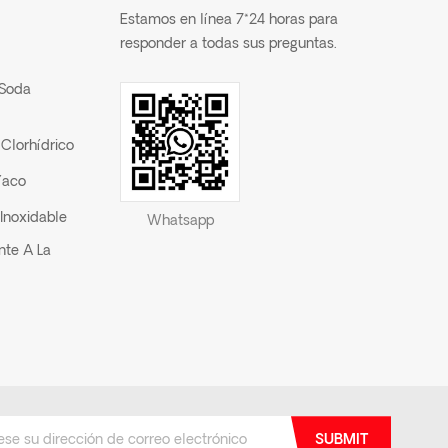
Estamos en línea 7*24 horas para
responder a todas sus preguntas.
 Soda
Clorhídrico
íaco
Inoxidable
Whatsapp
nte A La
SUBMIT