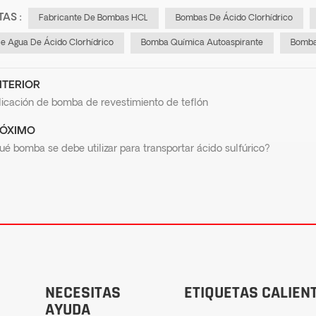
TAS :
Fabricante De Bombas HCL
Bombas De Ácido Clorhídrico
 Agua De Ácido Clorhídrico
Bomba Química Autoaspirante
Bomba
TERIOR
licación de bomba de revestimiento de teflón
ÓXIMO
é bomba se debe utilizar para transportar ácido sulfúrico?
NECESITAS
ETIQUETAS CALIEN
AYUDA