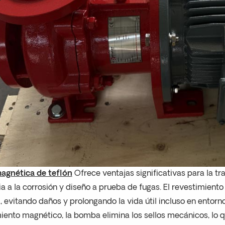
gnética de teflón
Ofrece ventajas significativas para la tr
ia a la corrosión y diseño a prueba de fugas. El revestimien
 evitando daños y prolongando la vida útil incluso en entorn
ento magnético, la bomba elimina los sellos mecánicos, lo qu