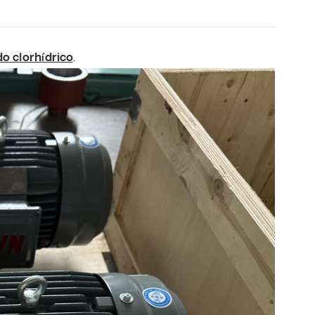
o clorhídrico
.