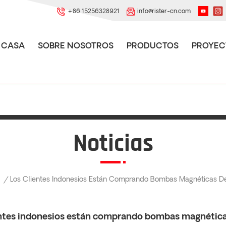
+86 15256328921
info@rister-cn.com
CASA
SOBRE NOSOTROS
PRODUCTOS
PROYEC
Noticias
/
Los Clientes Indonesios Están Comprando Bombas Magnéticas De 
entes indonesios están comprando bombas magnéticas