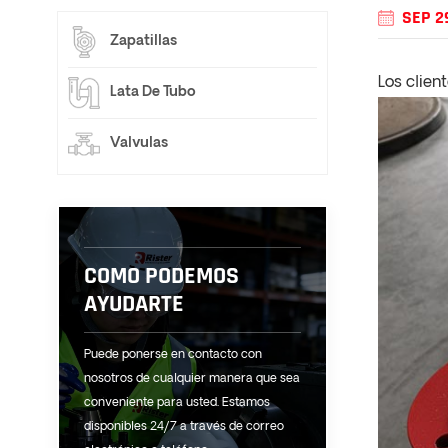
SEP 2
Zapatillas
Los clie
Lata De Tubo
Valvulas
COMO PODEMOS
AYUDARTE
Puede ponerse en contacto con
nosotros de cualquier manera que sea
conveniente para usted. Estamos
disponibles 24/7 a través de correo