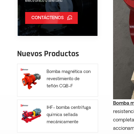
electrónico o teléfono.
CONTÁCTENOS
Nuevos Productos
Bomba magnética con
revestimiento de
teflón CQB-F
Bomba ma
IHF- bomba centrífuga
resistenc
química sellada
completa,
mecánicamente
accionami