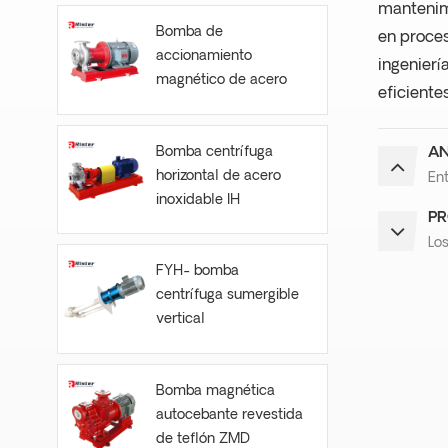
mantenimi
Bomba de
en proces
accionamiento
ingenierí
magnético de acero
eficiente
inoxidable CQB-S
Bomba centrífuga
AN
horizontal de acero
Ent
inoxidable IH
PR
Lo
FYH- bomba
centrífuga sumergible
vertical
Bomba magnética
autocebante revestida
de teflón ZMD