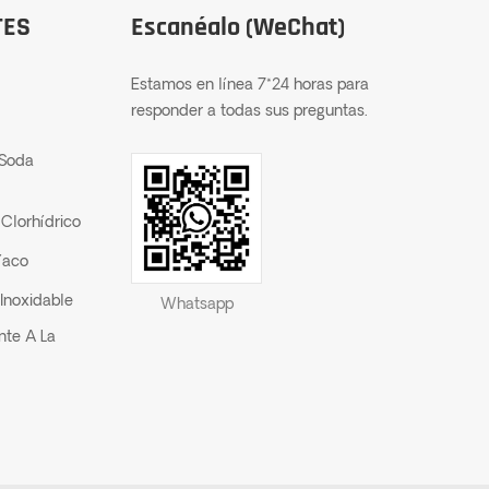
TES
Escanéalo (WeChat)
Estamos en línea 7*24 horas para
responder a todas sus preguntas.
 Soda
Clorhídrico
íaco
Inoxidable
Whatsapp
nte A La