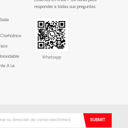
Estamos en línea 7*24 horas para
responder a todas sus preguntas.
 Soda
Clorhídrico
íaco
Inoxidable
Whatsapp
nte A La
SUBMIT