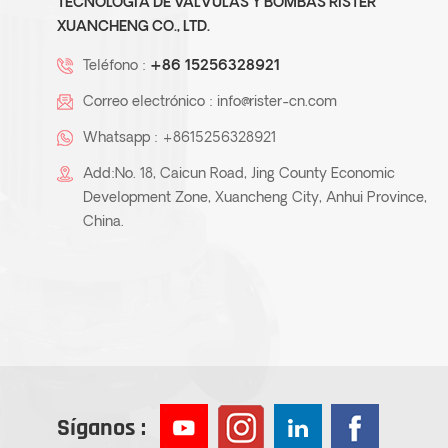
TECNOLOGÍA DE VÁLVULAS Y BOMBAS RISTER
XUANCHENG CO., LTD.
Teléfono :
+86 15256328921
Correo electrónico :
info@rister-cn.com
Whatsapp :
+8615256328921
Add:No. 18, Caicun Road, Jing County Economic
Development Zone, Xuancheng City, Anhui Province,
China.
Síganos :