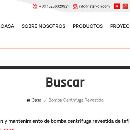
+86 15256328921
info@rister-cn.com
CASA
SOBRE NOSOTROS
PRODUCTOS
PROYEC
Buscar
Bomba Centrífuga Revestida
Casa
/
n y mantenimiento de bomba centrífuga revestida de tefl