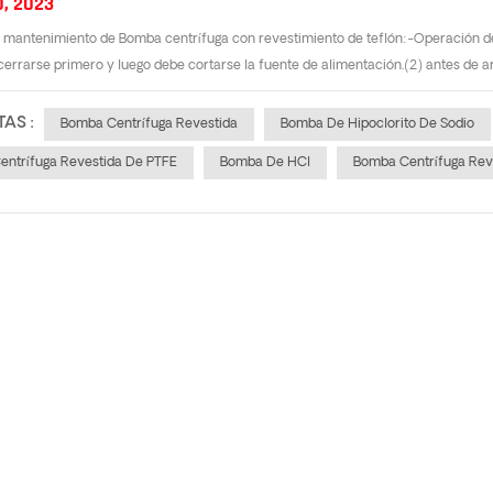
0, 2023
mantenimiento de Bomba centrífuga con revestimiento de teflón:-Operación de bo
cerrarse primero y luego debe cortarse la fuente de alimentación.(2) antes de arr
TAS :
Bomba Centrífuga Revestida
Bomba De Hipoclorito De Sodio
ntrífuga Revestida De PTFE
Bomba De HCl
Bomba Centrífuga Rev