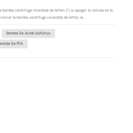
mba centrífuga revestida de teflón:(1) al apagar, la válvula en la
ancar la bomba centrífuga revestida de teflón, la...
Bomba De Ácido Sulfúrico
estida De PFA