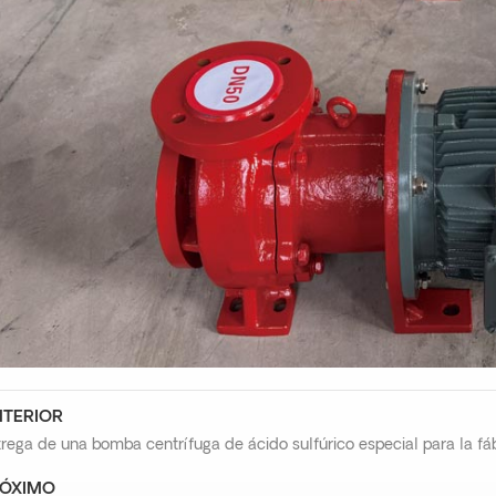
TERIOR
rega de una bomba centrífuga de ácido sulfúrico especial para la fá
ÓXIMO