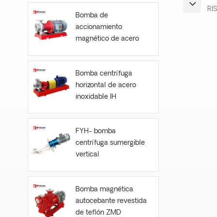
RI
Bomba de
accionamiento
magnético de acero
inoxidable CQB-S
Bomba centrífuga
horizontal de acero
inoxidable IH
FYH- bomba
centrífuga sumergible
vertical
Bomba magnética
autocebante revestida
de teflón ZMD