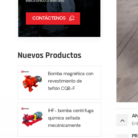
electrónico o teléfono.
CONTÁCTENOS
Nuevos Productos
Bomba magnética con
revestimiento de
teflón CQB-F
IHF- bomba centrífuga
AN
química sellada
Ent
mecánicamente
PR