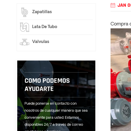
JAN 0
Zapatillas
Compra d
Lata De Tubo
Valvulas
COMO PODEMOS
AYUDARTE
Puede ponerse en contacto con
nosotros de cualquier manera que sea
conveniente para usted. Estamos
disponibles 24/7 a través de correo