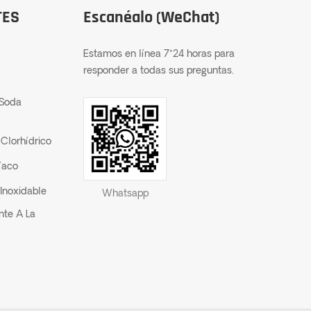
TES
Escanéalo (WeChat)
Estamos en línea 7*24 horas para
responder a todas sus preguntas.
 Soda
Clorhídrico
íaco
Inoxidable
Whatsapp
nte A La