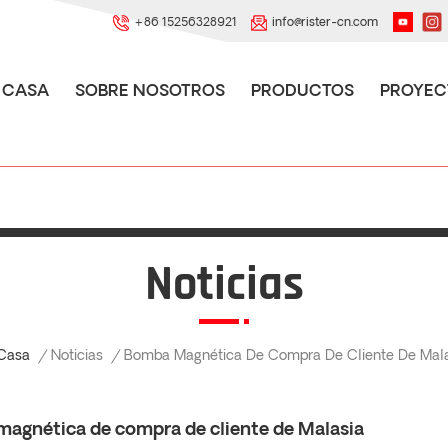
+86 15256328921
info@rister-cn.com
CASA
SOBRE NOSOTROS
PRODUCTOS
PROYEC
Noticias
Noticias
Casa
/
/
Bomba Magnética De Compra De Cliente De Mala
agnética de compra de cliente de Malasia