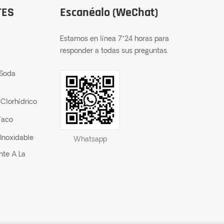
TES
Escanéalo (WeChat)
Estamos en línea 7*24 horas para
responder a todas sus preguntas.
 Soda
Clorhídrico
íaco
Inoxidable
Whatsapp
nte A La