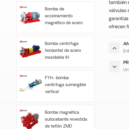
también m
Bomba de
válvulas 
accionamiento
garantiza
magnético de acero
ofrecen f
inoxidable CQB-S
Bomba centrífuga
AN
horizontal de acero
Ent
inoxidable IH
PR
Un
FYH- bomba
centrífuga sumergible
vertical
Bomba magnética
autocebante revestida
de teflón ZMD