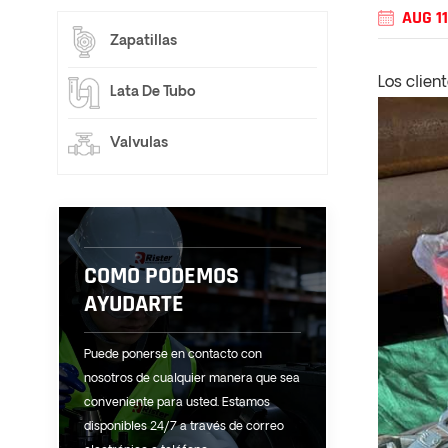
AUG 11
Zapatillas
Los clie
Lata De Tubo
Valvulas
COMO PODEMOS
AYUDARTE
Puede ponerse en contacto con
nosotros de cualquier manera que sea
conveniente para usted. Estamos
disponibles 24/7 a través de correo