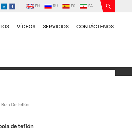
EN
RU
ES
FA
TOS
VÍDEOS
SERVICIOS
CONTÁCTENOS
 Bola De Teflón
ola de teflón