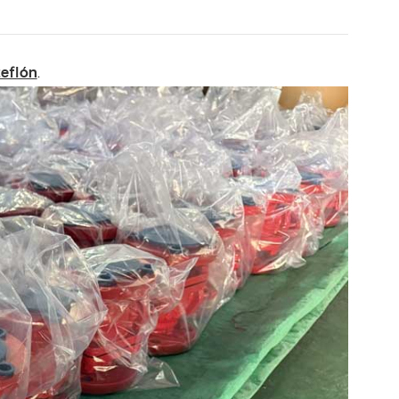
teflón
.