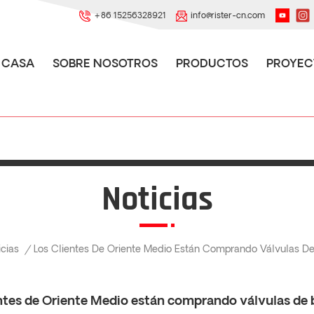
+86 15256328921
info@rister-cn.com
CASA
SOBRE NOSOTROS
PRODUCTOS
PROYEC
Noticias
icias
/
Los Clientes De Oriente Medio Están Comprando Válvulas De
ntes de Oriente Medio están comprando válvulas de b