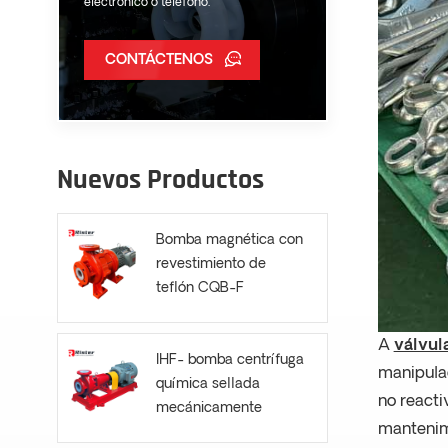
electrónico o teléfono.
CONTÁCTENOS
Nuevos Productos
Bomba magnética con
revestimiento de
teflón CQB-F
A
válvula
IHF- bomba centrífuga
manipulac
química sellada
no reacti
mecánicamente
mantenimi