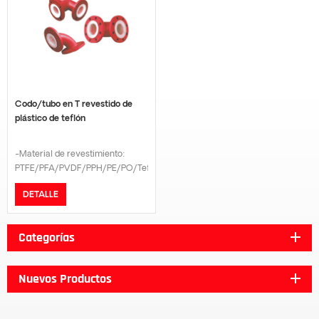
Codo/tubo en T revestido de
plástico de teflón
-Material de revestimiento:
PTFE/PFA/PVDF/PPH/PE/PO/Teflón/FEP/Caucho-
Modelo de conexión: Brida-
DETALLE
Estándar de brida:GB/DIN/ANSI
B16.5/JIS 10K-Grado de presión:
PN16/PN10-Los detalles se
Categorías
personalizan según los requisitos
del cliente.
Nuevos Productos