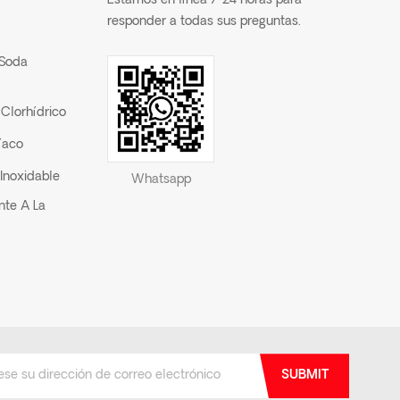
Estamos en línea 7*24 horas para
responder a todas sus preguntas.
 Soda
Clorhídrico
íaco
Inoxidable
Whatsapp
nte A La
SUBMIT