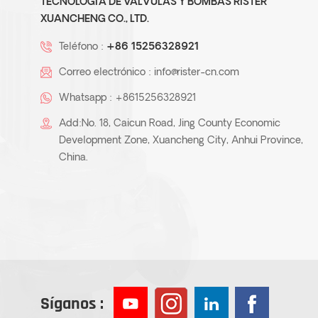
TECNOLOGÍA DE VÁLVULAS Y BOMBAS RISTER
XUANCHENG CO., LTD.
Teléfono :
+86 15256328921
Correo electrónico :
info@rister-cn.com
Whatsapp :
+8615256328921
Add:No. 18, Caicun Road, Jing County Economic
Development Zone, Xuancheng City, Anhui Province,
China.
Síganos :