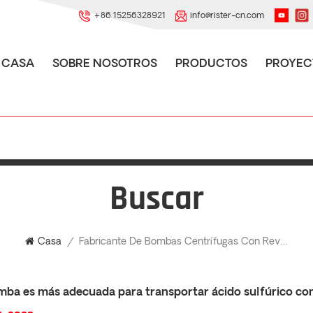
+86 15256328921
info@rister-cn.com
CASA
SOBRE NOSOTROS
PRODUCTOS
PROYEC
Buscar
Fabricante De Bombas Centrífugas Con Revestimiento De Teflón
Casa
/
ba es más adecuada para transportar ácido sulfúrico co