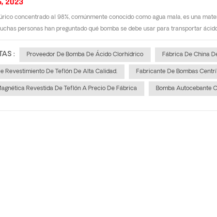
6, 2023
lfúrico concentrado al 98%, comúnmente conocido como agua mala, es una mater
uchas personas han preguntado qué bomba se debe usar para transportar ácido su
TAS :
Proveedor De Bomba De Ácido Clorhídrico
Fábrica De China D
 Revestimiento De Teflón De Alta Calidad.
Fabricante De Bombas Centrí
gnética Revestida De Teflón A Precio De Fábrica
Bomba Autocebante C