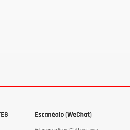
TES
Escanéalo (WeChat)