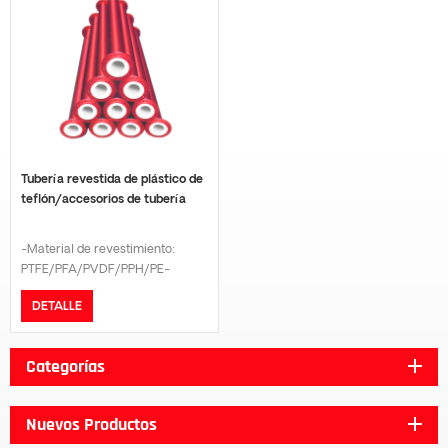
Tubería revestida de plástico de
teflón/accesorios de tubería
-Material de revestimiento:
PTFE/PFA/PVDF/PPH/PE-
Modelo de conexión: Brida-
DETALLE
Estándar de brida:GB/DIN/ANSI
B16.5/JIS 10K-Grado de presión:
PN16/PN10-La longitud se puede
Categorías
personalizar según la petición del
cliente.
Nuevos Productos