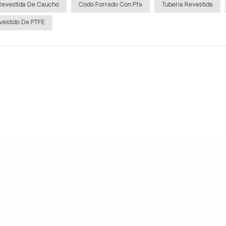
Revestida De Caucho
Codo Forrado Con Pfa
Tubería Revestida
vestido De PTFE