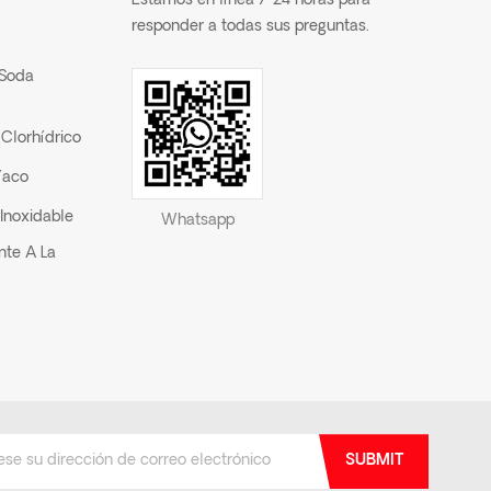
Estamos en línea 7*24 horas para
responder a todas sus preguntas.
 Soda
Clorhídrico
íaco
Inoxidable
Whatsapp
nte A La
SUBMIT