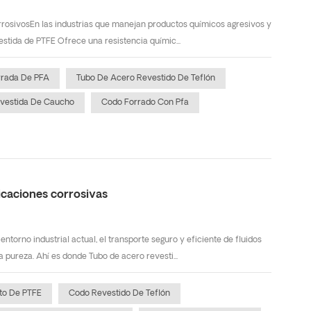
corrosivosEn las industrias que manejan productos químicos agresivos y
estida de PTFE Ofrece una resistencia químic...
rrada De PFA
Tubo De Acero Revestido De Teflón
evestida De Caucho
Codo Forrado Con Pfa
licaciones corrosivas
entorno industrial actual, el transporte seguro y eficiente de fluidos
 pureza. Ahí es donde Tubo de acero revesti...
to De PTFE
Codo Revestido De Teflón