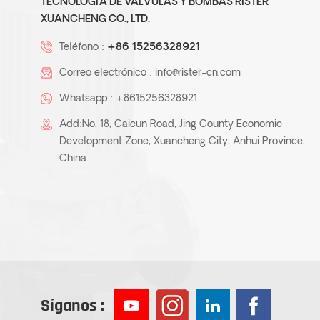
TECNOLOGÍA DE VÁLVULAS Y BOMBAS RISTER
XUANCHENG CO., LTD.
Teléfono :
+86 15256328921
Correo electrónico :
info@rister-cn.com
Whatsapp :
+8615256328921
Add:No. 18, Caicun Road, Jing County Economic
Development Zone, Xuancheng City, Anhui Province,
China.
Síganos :