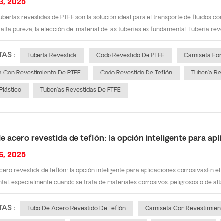
3, 2025
tuberías revestidas de PTFE son la solución ideal para el transporte de fluidos 
alta pureza, la elección del material de las tuberías es fundamental. Tubería rev
TAS :
Tubería Revestida
Codo Revestido De PTFE
Camiseta Fo
 Con Revestimiento De PTFE
Codo Revestido De Teflón
Tubería R
Plástico
Tuberías Revestidas De PTFE
e acero revestida de teflón: la opción inteligente para ap
6, 2025
cero revestida de teflón: la opción inteligente para aplicaciones corrosivasEn el 
al, especialmente cuando se trata de materiales corrosivos, peligrosos o de alta
TAS :
Tubo De Acero Revestido De Teflón
Camiseta Con Revestimien