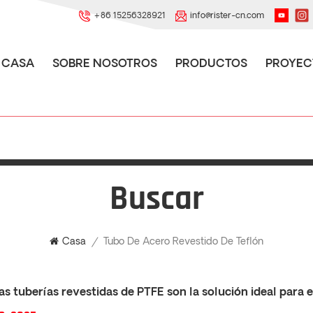
+86 15256328921
info@rister-cn.com
CASA
SOBRE NOSOTROS
PRODUCTOS
PROYEC
Buscar
Tubo De Acero Revestido De Teflón
Casa
/
as tuberías revestidas de PTFE son la solución ideal para 