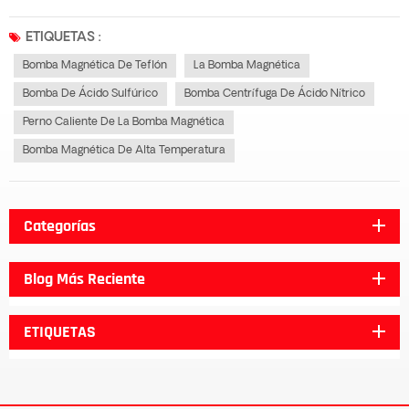
y el imán permanente para realizar una transmisión indirecta sin contacto.
Cuando el motor impulsa el ensamblaje del rotor externo para que gire, la
ETIQUETAS :
línea d...
Bomba Magnética De Teflón
La Bomba Magnética
Bomba De Ácido Sulfúrico
Bomba Centrífuga De Ácido Nítrico
Perno Caliente De La Bomba Magnética
Bomba Magnética De Alta Temperatura
Categorías
Blog Más Reciente
ETIQUETAS