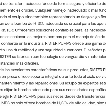
 de transferir ácido sulfúrico de forma segura y eficiente 
amiento es crucial. Cualquier manejo inadecuado o mal fun
ndo el equipo, sino también representando un riesgo significa
ión de la bomba de H₂SO₄ adecuada es crucial para las operac
ISTER: Ofrecemos soluciones confiables para las necesida
 de seleccionar las mejores bombas para el manejo de ácido
confianza en la industria. RISTER PUMPS ofrece una gama d
to, una durabilidad y una seguridad superiores. Diseñadas p
STER se fabrican con tecnología de vanguardia y materiales d
nstancias más difíciles.
 las excelentes características de sus productos, RISTER P
La empresa ofrece soporte integral durante todo el ciclo de vi
mantenimiento y las reparaciones. Su equipo de expertos est
tes elijan la bomba adecuada para sus necesidades específica
elegir RISTER PUMPS para sus necesidades de transferencia 
MPS no solo ofrece bombas de H₂SO₄ de alta calidad, sino qu