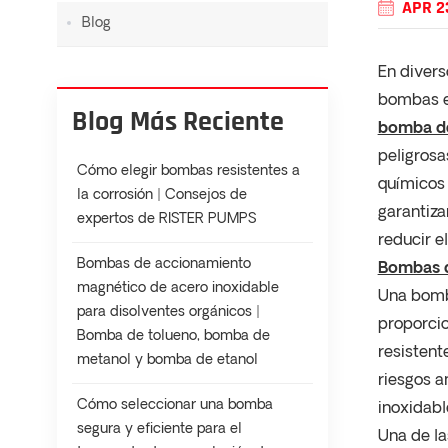
APR 2
Blog
En divers
bombas ef
Blog Más Reciente
bomba d
peligrosa
Cómo elegir bombas resistentes a
químicos 
la corrosión | Consejos de
garantiza
expertos de RISTER PUMPS
reducir e
Bombas de accionamiento
Bombas d
magnético de acero inoxidable
Una bomba
para disolventes orgánicos |
proporcio
Bomba de tolueno, bomba de
resistent
metanol y bomba de etanol
riesgos a
Cómo seleccionar una bomba
inoxidabl
segura y eficiente para el
Una de la