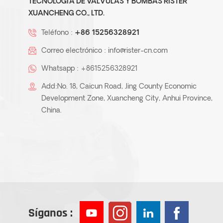
TECNOLOGÍA DE VÁLVULAS Y BOMBAS RISTER
XUANCHENG CO., LTD.
Teléfono :
+86 15256328921
Correo electrónico :
info@rister-cn.com
Whatsapp :
+8615256328921
Add:No. 18, Caicun Road, Jing County Economic
Development Zone, Xuancheng City, Anhui Province,
China.
Síganos :