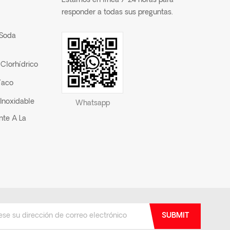
Estamos en línea 7*24 horas para
responder a todas sus preguntas.
 Soda
Clorhídrico
íaco
Inoxidable
Whatsapp
nte A La
SUBMIT