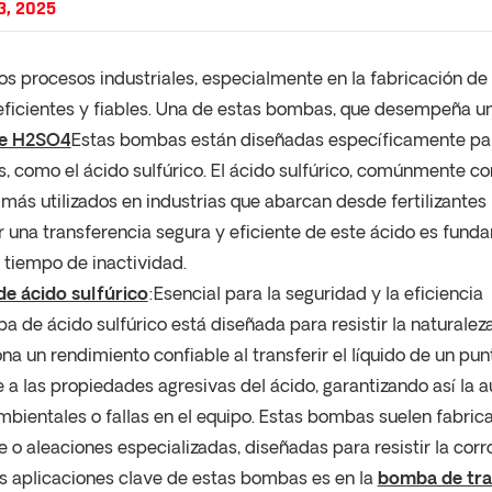
3, 2025
os procesos industriales, especialmente en la fabricación d
icientes y fiables. Una de estas bombas, que desempeña un
e H2SO4
Estas bombas están diseñadas específicamente par
s, como el ácido sulfúrico. El ácido sulfúrico, comúnmente 
más utilizados en industrias que abarcan desde fertilizantes h
r una transferencia segura y eficiente de este ácido es fun
l tiempo de inactividad.
e ácido sulfúrico
:Esencial para la seguridad y la eficiencia
 de ácido sulfúrico está diseñada para resistir la naturaleza 
na un rendimiento confiable al transferir el líquido de un pu
e a las propiedades agresivas del ácido, garantizando así la
mbientales o fallas en el equipo. Estas bombas suelen fabric
e o aleaciones especializadas, diseñadas para resistir la corr
s aplicaciones clave de estas bombas es en la
bomba de tran