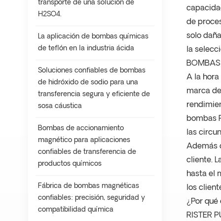
transporte de una solución de
capacidad
H2SO4.
de proces
solo daña
La aplicación de bombas químicas
de teflón en la industria ácida
la selecc
BOMBAS R
Soluciones confiables de bombas
A la hora
de hidróxido de sodio para una
marca de 
transferencia segura y eficiente de
rendimien
sosa cáustica
bombas RI
Bombas de accionamiento
las circu
magnético para aplicaciones
Además de
confiables de transferencia de
cliente. 
productos químicos
hasta el 
Fábrica de bombas magnéticas
los clien
confiables: precisión, seguridad y
¿Por qué 
compatibilidad química
RISTER PU