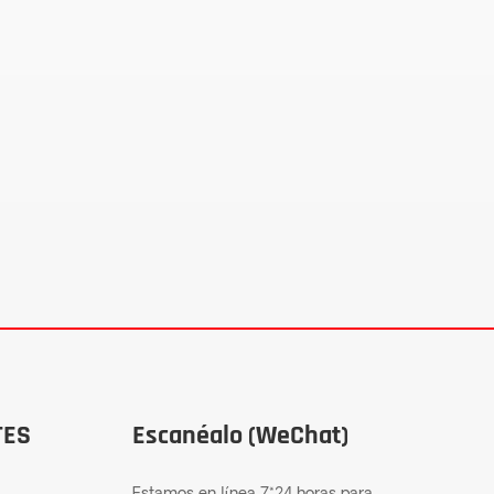
TES
Escanéalo (WeChat)