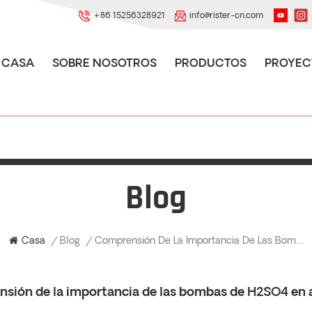
+86 15256328921
info@rister-cn.com
CASA
SOBRE NOSOTROS
PRODUCTOS
PROYEC
Blog
Comprensión De La Importancia De Las Bombas De H2SO4 En Aplicaciones Industriales
Casa
/
Blog
/
sión de la importancia de las bombas de H2SO4 en a