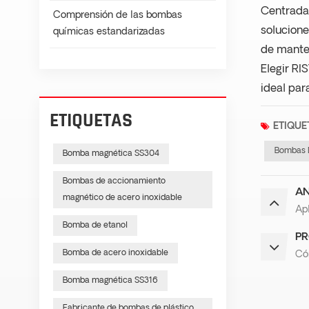
Centrada 
Comprensión de las bombas
solucione
químicas estandarizadas
de mante
Elegir RI
ideal par
ETIQUETAS
ETIQUE
Bombas 
Bomba magnética SS304
Bombas de accionamiento
AN
magnético de acero inoxidable
Ap
Bomba de etanol
PR
Bomba de acero inoxidable
Có
Bomba magnética SS316
Fabricante de bombas de plástico