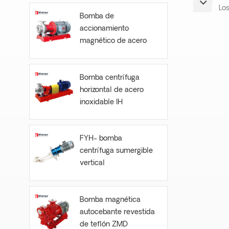
Lo
Bomba de
accionamiento
magnético de acero
inoxidable CQB-S
Bomba centrífuga
horizontal de acero
inoxidable IH
FYH- bomba
centrífuga sumergible
vertical
Bomba magnética
autocebante revestida
de teflón ZMD