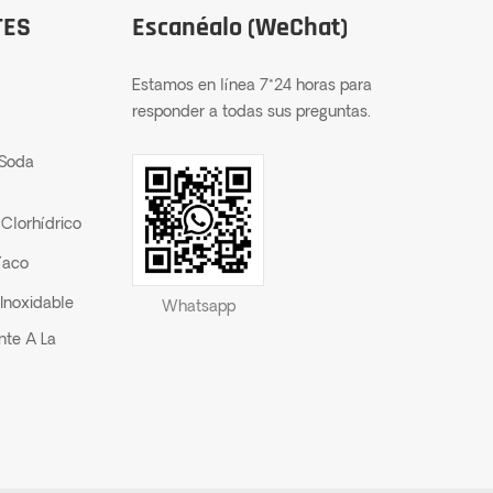
TES
Escanéalo (WeChat)
Estamos en línea 7*24 horas para
responder a todas sus preguntas.
 Soda
Clorhídrico
íaco
Inoxidable
Whatsapp
nte A La