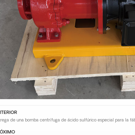
TERIOR
rega de una bomba centrífuga de ácido sulfúrico especial para la fá
ÓXIMO