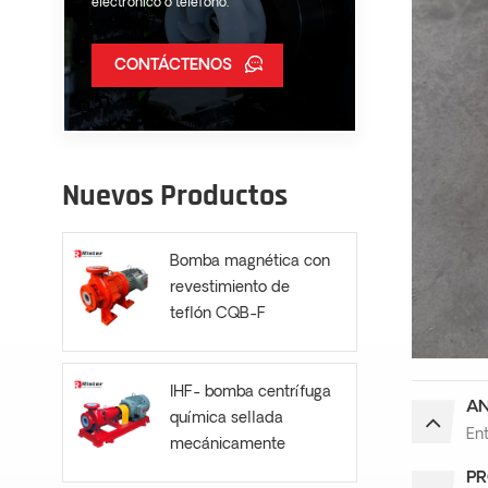
electrónico o teléfono.
CONTÁCTENOS
Nuevos Productos
Bomba magnética con
revestimiento de
teflón CQB-F
IHF- bomba centrífuga
AN
química sellada
Ent
mecánicamente
PR