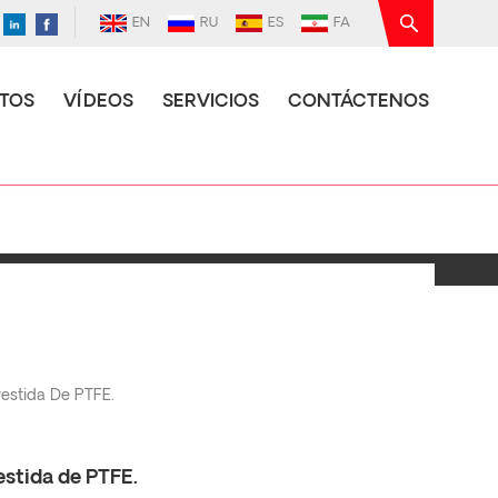
EN
RU
ES
FA
TOS
VÍDEOS
SERVICIOS
CONTÁCTENOS
estida De PTFE.
stida de PTFE.