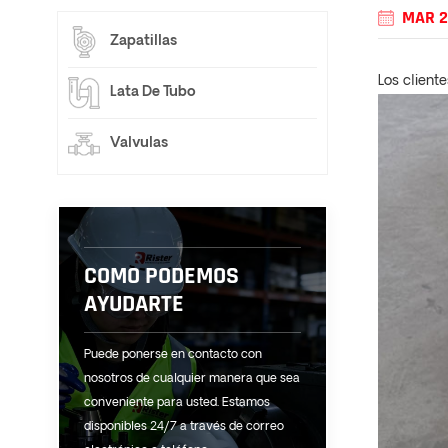
MAR 2
Zapatillas
Los clien
Lata De Tubo
Valvulas
COMO PODEMOS
AYUDARTE
Puede ponerse en contacto con
nosotros de cualquier manera que sea
conveniente para usted. Estamos
disponibles 24/7 a través de correo