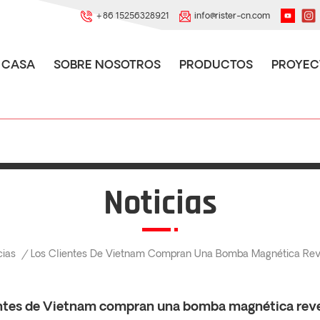
+86 15256328921
info@rister-cn.com
CASA
SOBRE NOSOTROS
PRODUCTOS
PROYEC
Noticias
cias
/
Los Clientes De Vietnam Compran Una Bomba Magnética Rev
entes de Vietnam compran una bomba magnética reve