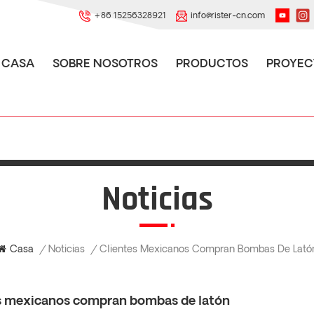
+86 15256328921
info@rister-cn.com
CASA
SOBRE NOSOTROS
PRODUCTOS
PROYEC
Noticias
Noticias
Casa
/
/
Clientes Mexicanos Compran Bombas De Lató
s mexicanos compran bombas de latón