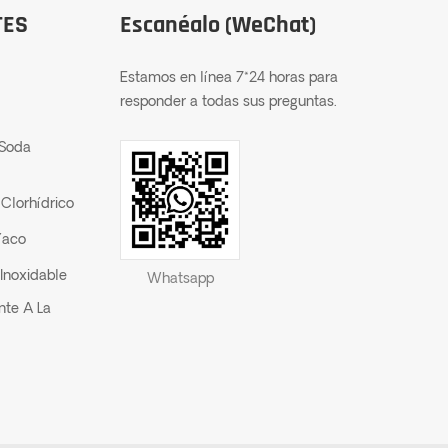
TES
Escanéalo (WeChat)
Estamos en línea 7*24 horas para
responder a todas sus preguntas.
 Soda
Clorhídrico
íaco
Inoxidable
Whatsapp
nte A La