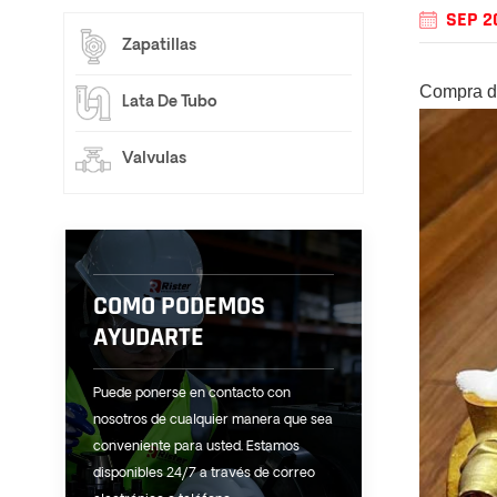
SEP 2
Zapatillas
Compra d
Lata De Tubo
Valvulas
COMO PODEMOS
AYUDARTE
Puede ponerse en contacto con
nosotros de cualquier manera que sea
conveniente para usted. Estamos
disponibles 24/7 a través de correo