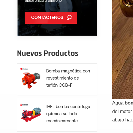
electrónico o teléfono.
CONTÁCTENOS
Nuevos Productos
Bomba magnética con
revestimiento de
teflón CQB-F
Agua
bom
IHF- bomba centrífuga
del motor
química sellada
abajo haci
mecánicamente