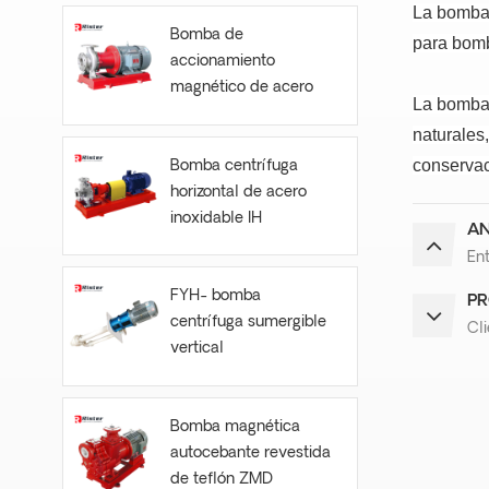
La bomba 
Bomba de
para bom
accionamiento
magnético de acero
La bomba d
inoxidable CQB-S
naturales
conservac
Bomba centrífuga
horizontal de acero
inoxidable IH
AN
Ent
FYH- bomba
PR
centrífuga sumergible
Cl
vertical
Bomba magnética
autocebante revestida
de teflón ZMD