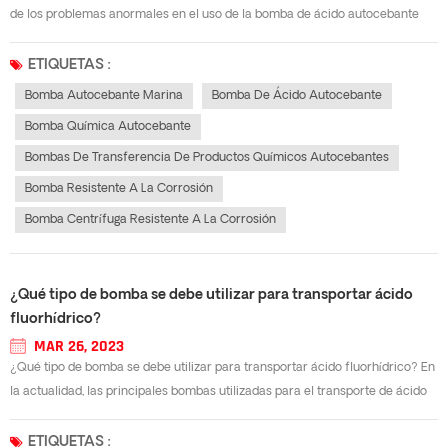
de los problemas anormales en el uso de la bomba de ácido autocebante
presentados por algunos clientes, ahora compartimos algunos
conocimientos sobre la instalación y el mantenimiento de la bomba de
ETIQUETAS :
ácido autocebante.(1) verif...
Bomba Autocebante Marina
Bomba De Ácido Autocebante
Bomba Química Autocebante
Bombas De Transferencia De Productos Químicos Autocebantes
Bomba Resistente A La Corrosión
Bomba Centrífuga Resistente A La Corrosión
¿Qué tipo de bomba se debe utilizar para transportar ácido
fluorhídrico?
MAR 26, 2023
¿Qué tipo de bomba se debe utilizar para transportar ácido fluorhídrico? En
la actualidad, las principales bombas utilizadas para el transporte de ácido
fluorhídrico son Bomba centrífuga de teflón, Bomba magnética revestida de
PTFE y bomba autocebante de fluoroplástico etcétera. Sin embargo,...
ETIQUETAS :