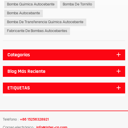
Bomba Química Autocebante
Bomba De Tornillo
Bomba Autocebante
Bomba De Transferencia Química Autocebante
Fabricante De Bombas Autocebantes
Categorías
Blog Más Reciente
ETIQUETAS
Teléfono :
+86 15256328921
Correo electrónico :
info@rister-cn.com