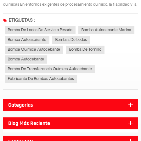
químicas En entornos exigentes de procesamiento químico, la fiabilidad y la
eficiencia de los equipos son innegociables. Entre las herramientas más
versátiles y fiables en este campo se encuentra el... bomba autocebanteA
ETIQUETAS :
diferencia de...
Bomba De Lodos De Servicio Pesado
Bomba Autocebante Marina
Bomba Autoaspirante
Bombas De Lodos
Bomba Química Autocebante
Bomba De Tornillo
Bomba Autocebante
Bomba De Transferencia Química Autocebante
Fabricante De Bombas Autocebantes
Categorías
Blog Más Reciente