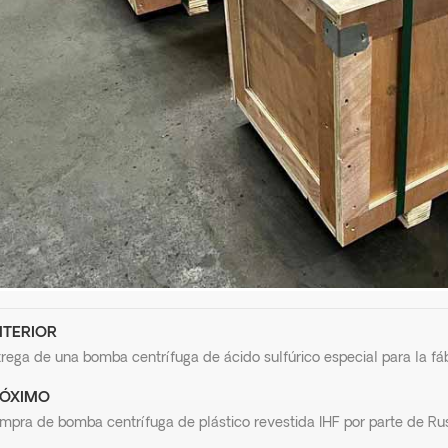
TERIOR
rega de una bomba centrífuga de ácido sulfúrico especial para la fá
ÓXIMO
mpra de bomba centrífuga de plástico revestida IHF por parte de Ru