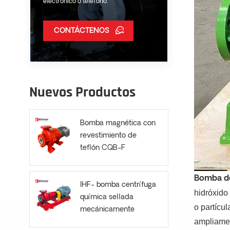
electrónico o teléfono.
CONTÁCTENOS
Nuevos Productos
Bomba magnética con
revestimiento de
teflón CQB-F
Bomba de
IHF- bomba centrífuga
hidróxido
química sellada
o partícu
mecánicamente
ampliamen