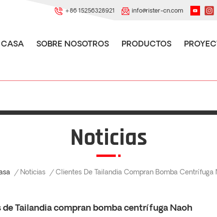
+86 15256328921
info@rister-cn.com
CASA
SOBRE NOSOTROS
PRODUCTOS
PROYEC
Noticias
Noticias
asa
/
/
Clientes De Tailandia Compran Bomba Centrífuga
s de Tailandia compran bomba centrífuga Naoh