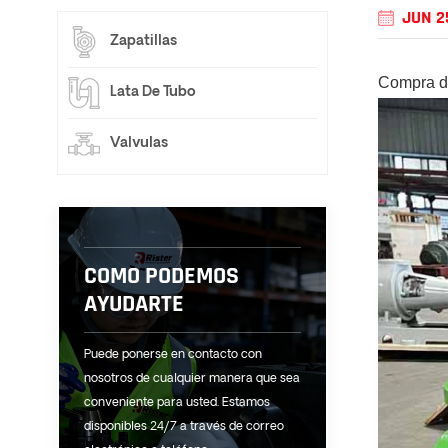
JUN 2
Zapatillas
Compra de
Lata De Tubo
Valvulas
COMO PODEMOS
AYUDARTE
Puede ponerse en contacto con
nosotros de cualquier manera que sea
conveniente para usted. Estamos
disponibles 24/7 a través de correo