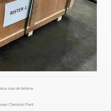
brica rusa de betaína
ssian Chemical Plant