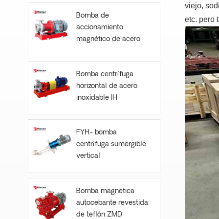
viejo, so
Bomba de
etc. pero 
accionamiento
magnético de acero
inoxidable CQB-S
Bomba centrífuga
horizontal de acero
inoxidable IH
FYH- bomba
centrífuga sumergible
vertical
Bomba magnética
autocebante revestida
de teflón ZMD