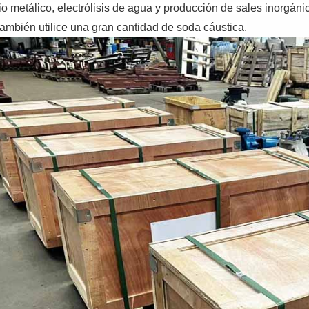
dio metálico, electrólisis de agua y producción de sales inorgán
también utilice una gran cantidad de soda cáustica.