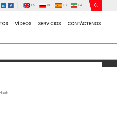
EN
RU
ES
FA
TOS
VÍDEOS
SERVICIOS
CONTÁCTENOS
 Naoh