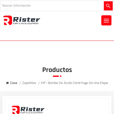
Productos
Casa
/
Zapatillas
/
IHF- Bomba De Ácido Centrífuga De Una Etapa