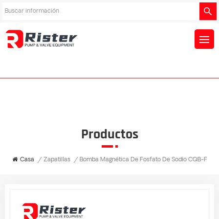
Productos
Casa
/
Zapatillas
/
Bomba Magnética De Fosfato De Sodio CQB-F