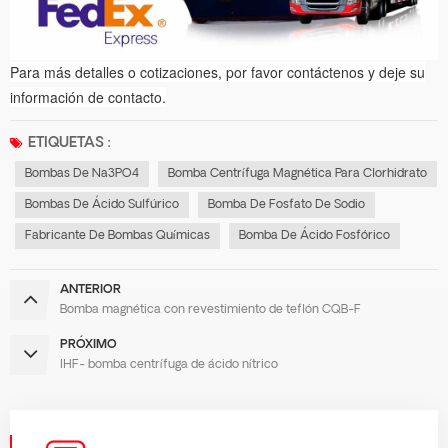
Para más detalles o cotizaciones, por favor contáctenos y deje su
información de contacto.
ETIQUETAS :
Bombas De Na3PO4
Bomba Centrífuga Magnética Para Clorhidrato
Bombas De Ácido Sulfúrico
Bomba De Fosfato De Sodio
Fabricante De Bombas Químicas
Bomba De Ácido Fosfórico
ANTERIOR
Bomba magnética con revestimiento de teflón CQB-F
PRÓXIMO
IHF- bomba centrífuga de ácido nítrico