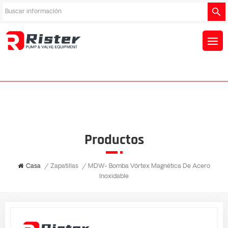
Productos
Casa
/
Zapatillas
/
MDW- Bomba Vórtex Magnética De Acero
Inoxidable