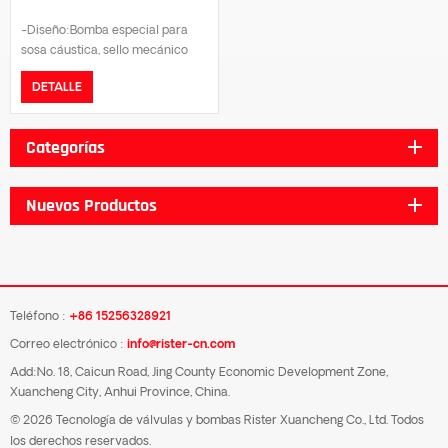
-Diseño:Bomba especial para
sosa cáustica, sello mecánico
resistente a la corrosión.-
DETALLE
Material de la pieza humectante:
acero SUS304/SUS316/doble
fase.-Presión Nominal:PN16.-
Categorías
Tipo de brida: DIN/GB/JIS
10K/ANSI B16.5.-Rango de
temperatura: -20 ℃ a 180 ℃.-
Nuevos Productos
Certificado: certificación
ISO9001, certificación CE.
Teléfono :
+86 15256328921
Correo electrónico :
info@rister-cn.com
Add:No. 18, Caicun Road, Jing County Economic Development Zone,
Xuancheng City, Anhui Province, China.
© 2026 Tecnología de válvulas y bombas Rister Xuancheng Co., Ltd. Todos
los derechos reservados.